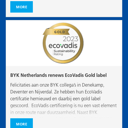
bumpers.
MORE
BYK Netherlands renews EcoVadis Gold label
Felicitaties aan onze BYK collega’s in Denekamp,
Deventer en Nijverdal. Ze hebben hun EcoVadis
certifcatie hernieuwd en daarbij een gold label
gescoord. EcoVadis certificering is nu een vast element
in onze route naar duurzaamheid. Naast BYK
Netherlands hebben ook BYK in Duitsland, BYK USA
MORE
en BYK UK een EcoVadis gold label status.